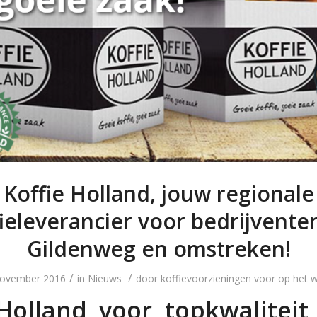
Koffie Holland, jouw regionale
ieleverancier voor bedrijvente
Gildenweg en omstreken!
/
/
november 2016
in
Nieuws
door
koffievoorzieningen voor op het 
 Holland voor topkwaliteit