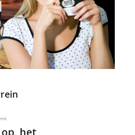
rrein
werk
 op het