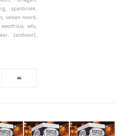
urg
,
spanbroek
,
is
,
velsen noord
,
,
westfrisia
,
wfo
,
eer
,
zandvoort
,