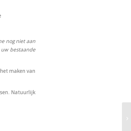
e
ne nog niet aan
an uw bestaande
j het maken van
en. Natuurlijk