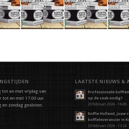
NGSTIJDEN
LAATSTE NIEUWS & 
tot en met vrijdag van
Professionele koffie
r tot en met 17.00 uur.
op de zaak nodig?
20 februari 2024 - 16:45
 en zondag gesloten.
Koffie Holland, jouw 
koffieleverancier in 
20 februari 2024 - 13:24