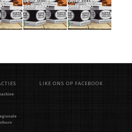
ACTIES
LIKE ONS OP FACEBOOK
machine
regionale
Kolhorn