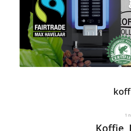
koff
1 
Koffie