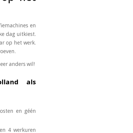
ffiemachines en
ke dag uitkiest.
ar op het werk.
roeven.
eer anders wil!
lland als
kosten en géén
nen 4 werkuren