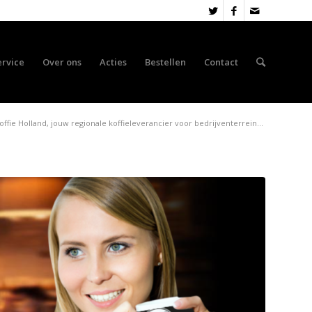
ervice
Over ons
Acties
Bestellen
Contact
offie Holland, jouw regionale koffieleverancier voor bedrijventerrein...