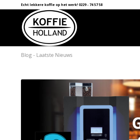
Echt lekkere koffie op het werk! 0229 - 74 57 58
Blog - Laatste Nieuws