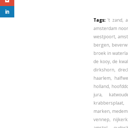
Wijzend...
Tags:
't zand
,
a
amsterdam noo
westpoort
,
amst
bergen
,
beverwi
broek in waterl
de kooy
,
de kwa
dirkshorn
,
drec
haarlem
,
halfw
holland
,
hoofdd
jura
,
katwoud
krabbersplaat
,
marken
,
medemb
vennep
,
nijkerk
amstel
,
oudesl