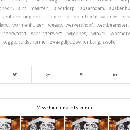
choorl
,
sint maarten
,
slootdorp
,
spaarndam
,
spakenb
uitjenhorn
,
uitgeest
,
uithoorn
,
ursem
,
utrecht
,
van ewijckslu
land
,
warmenhuizen
,
weesp
,
wervershoof
,
westbeemster
ringerwaard
,
wieringerwerf
,
wijdenes
,
winkel
,
wormerv
erkogge
,
zuidschermer
,
zwaagdijk
,
zwanenburg
,
zwolle
Misschien ook iets voor u