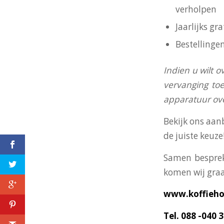
verholpen
Jaarlijks g
Bestellinge
I
ndien u wilt o
vervanging toe
apparatuur o
Bekijk ons aan
de juiste keuze
Samen besprek
komen wij graa
Koffie Holland, jouw
www.koffiehol
regionale
koffieleverancier voor
Tel. 088 -040 
bedrijventerrein De