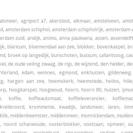
alsmeer
,
agriport a7
,
akersloot
,
alkmaar
,
amstelveen
,
ams
rd
,
amsterdam schiphol
,
amsterdam schipholrijk
,
amsterdam 
erdam zuid
,
andijk
,
animo
,
anna paulowna
,
assen
,
assendelf
jk
,
blaricum
,
bloemendaal aan zee
,
blokker
,
bovenkaspel
,
br
and
,
broek op langedijk
,
bunschoten
,
bussum
,
callantsoog
,
ca
kel
,
de oude veilng zwaag
,
de rijp
,
de wijzend
,
den helder
,
de
hterland
,
edam
,
eemnes
,
egmond
,
enkhuizen
,
gildenweg
eg
,
hargen aan zee
,
heemskerk
,
heemstede
,
heiloo
,
hill
orp
,
hoogkarspel
,
hoogwoud
,
hoorn
,
hoorn 80
,
huizen
,
ijmu
e
,
koffie
,
koffieautomaat
,
koffieleverancier
,
koffiema
kreileroord
,
krommenie
,
kwadijk
,
landsmeer
,
laren
,
lim
lik
,
middenbeemster
,
middenmeer
,
monnickendam
,
muiden
,
noord scharwoude
,
oosterblokker
,
oostzaan
,
opmeer
,
o
uis
,
petten
,
poelenburg
,
rheavendors
,
risdam
,
sant