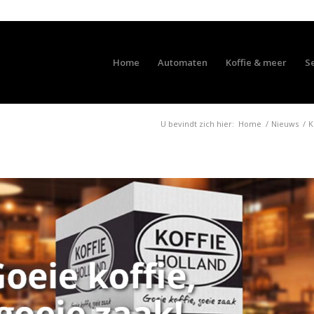
Home
Automaten
Koffie & meer
S
U bevindt zich hier:
Home
/
Nieuws
/
K