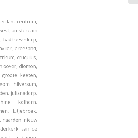
terdam centrum
,
west
,
amsterdam
t
,
badhoevedorp
,
avilor
,
breezand
,
stricum
,
cruquius
,
n oever
,
diemen
,
,
groote keeten
,
egom
,
hilversum
,
iden
,
julianadorp
,
chine
,
kolhorn
,
men
,
lutjebroek
,
,
naarden
,
nieuw
uderkerk aan de
poort
,
schagen
,