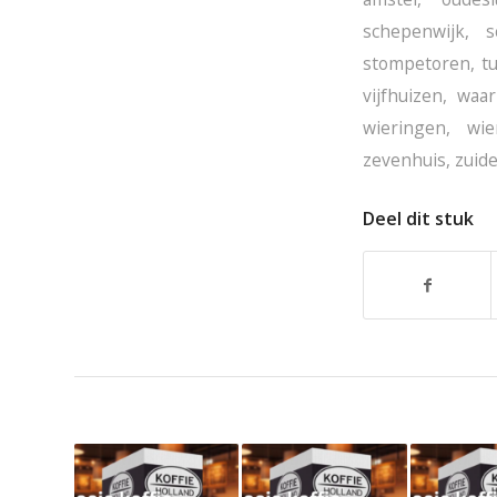
schepenwijk
,
s
stompetoren
,
t
vijfhuizen
,
waar
wieringen
,
wie
zevenhuis
,
zuid
Deel dit stuk