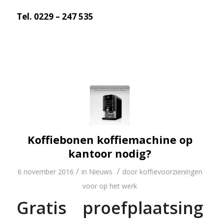
Tel. 0229 – 247 535
Koffiebonen koffiemachine op
kantoor nodig?
/
/
6 november 2016
in
Nieuws
door
koffievoorzieningen
voor op het werk
Gratis proefplaatsing