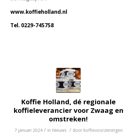
www.koffieholland.nl
Tel. 0229-745758
Koffie Holland, dé regionale
koffieleverancier voor Zwaag en
omstreken!
/
/
7 januari 2024
in
Nieuws
door
koffievoorzieningen