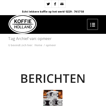
Echt lekkere koffie op het werk! 0229 - 74 57 58
Tag Archief van: opmeer
U bevindt zich hier:
Home
/
opmeer
BERICHTEN