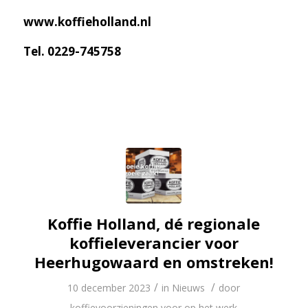
www.koffieholland.nl
Tel. 0229-745758
Koffie Holland, dé regionale
koffieleverancier voor
Heerhugowaard en omstreken!
/
/
10 december 2023
in
Nieuws
door
koffievoorzieningen voor op het werk