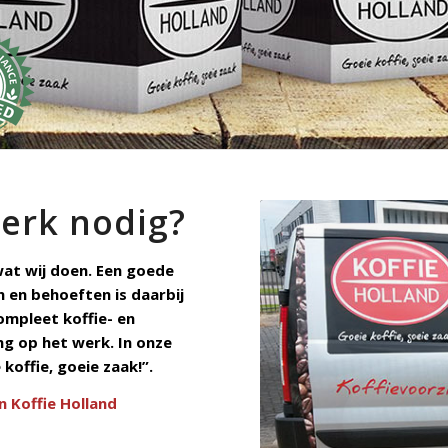
werk nodig?
 wat wij doen. Een goede
n en behoeften is daarbij
ompleet koffie- en
g op het werk. In onze
koffie, goeie zaak!”.
n Koffie Holland