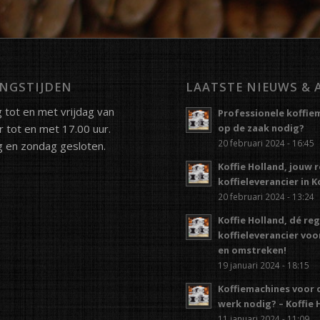
NGSTIJDEN
LAATSTE NIEUWS & 
tot en met vrijdag van
Professionele koffie
r tot en met 17.00 uur.
op de zaak nodig?
20 februari 2024 - 16:45
 en zondag gesloten.
Koffie Holland, jouw 
koffieleverancier in 
20 februari 2024 - 13:24
Koffie Holland, dé re
koffieleverancier vo
en omstreken!
19 januari 2024 - 18:15
Koffiemachines voor 
werk nodig? – Koffie 
11 januari 2024 - 11:09