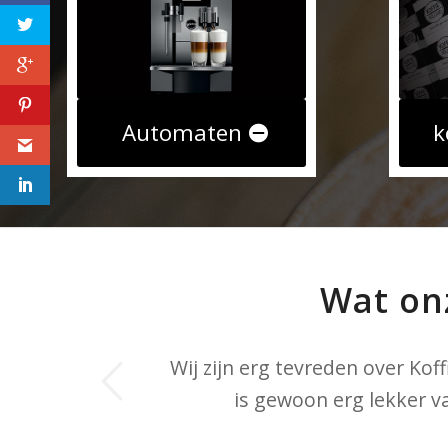
Automaten
k
Wat on
Wij zijn erg tevreden over Kof
Naar tevredenheid heeft 
is gewoon erg lekker v
afspraken 