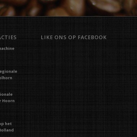
ACTIES
LIKE ONS OP FACEBOOK
machine
regionale
Kolhorn
gionale
or Hoorn
op het
Holland