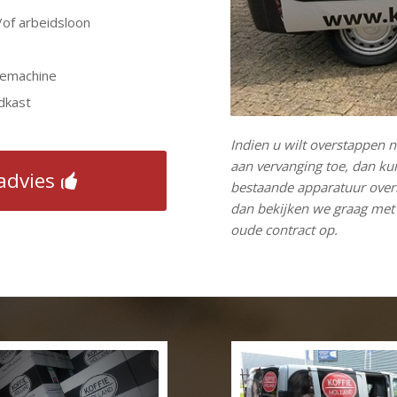
/of arbeidsloon
iemachine
dkast
Indien u wilt overstappen 
aan vervanging toe, dan kun
eadvies
bestaande apparatuur overn
dan bekijken we graag met
oude contract op.