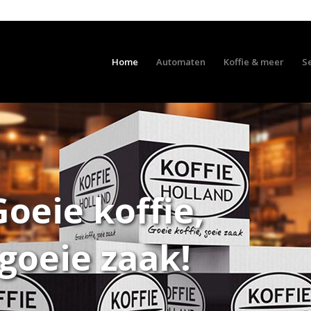
Home
Automaten
Koffie & meer
S
Goeie koffie,
goeie zaak!