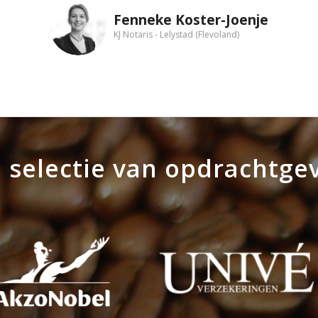
Fenneke Koster-Joenje
Hans Ettema
KJ Notaris - Lelystad (Flevoland)
JE Uitvaart - Zwaag (Noord-Holland)
 selectie van opdrachtge