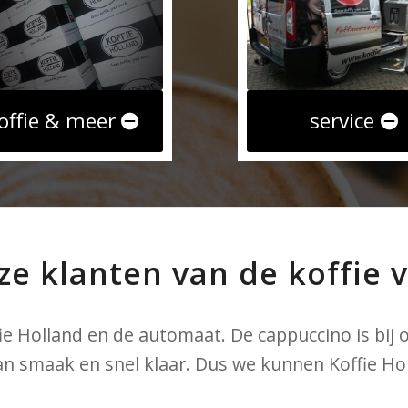
offie & meer
service
ze klanten van de koffie 
fie Holland en de automaat. De cappuccino is bij o
Koffie Holland de service van onze huidige koff
an smaak en snel klaar. Dus we kunnen Koffie Ho
komen zij keurig na, en de koffie wordt altijd sn