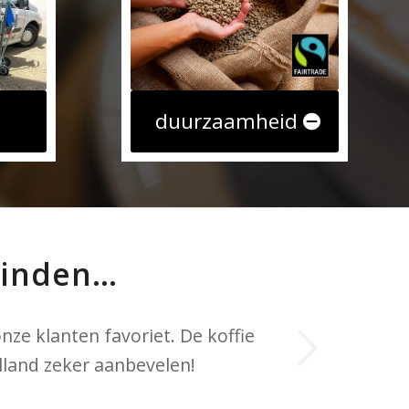
duurzaamheid
vinden…
Volgende
nze klanten favoriet. De koffie
iemachine overgenomen. De
lland zeker aanbevelen!
el bezorgd.