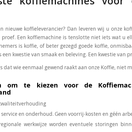
te koffiemachines voor
en nieuwe koffieleverancier? Dan leveren wij u onze ko
 proef. Een koffiemachine is tenslotte niet iets wat u el
nemers is koffie, of beter gezegd goede koffie, onmisba
 is een kwestie van smaak en beleving. Een kwestie van p
is dat wie eenmaal gewend raakt aan onze Koffie, niet m
n om te kiezen voor de Koffiemac
land
-kwaliteitverhouding
is service en onderhoud. Geen voorrij-kosten en géén arb
regionale werkwijze worden eventuele storingen bin