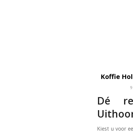
Koffie Ho
9
Dé reg
Uithoo
Kiest u voor e