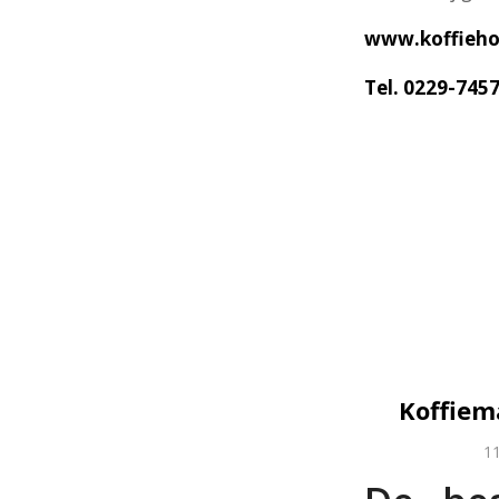
www.koffiehol
Tel. 0229-745
Koffiem
11