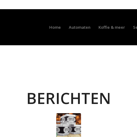
Home
Automaten
Koffie & meer
S
BERICHTEN