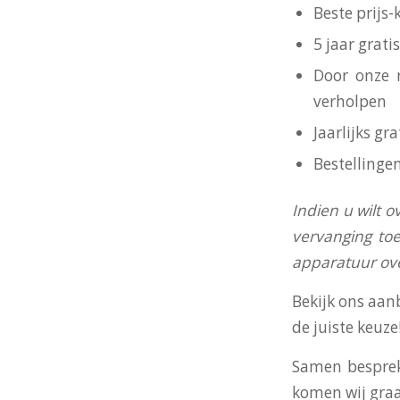
Beste prijs
5 jaar grat
Door onze 
verholpen
Jaarlijks g
Bestellinge
I
ndien u wilt o
vervanging toe
apparatuur o
Bekijk ons aan
de juiste keuze
Samen besprek
komen wij graa