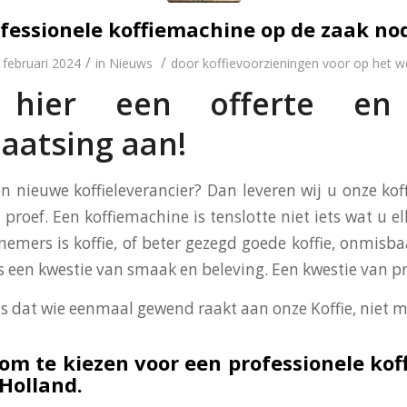
fessionele koffiemachine op de zaak no
/
/
 februari 2024
in
Nieuws
door
koffievoorzieningen voor op het w
 hier een offerte en 
aatsing aan!
en nieuwe koffieleverancier? Dan leveren wij u onze ko
 proef. Een koffiemachine is tenslotte niet iets wat u el
nemers is koffie, of beter gezegd goede koffie, onmisba
 is een kwestie van smaak en beleving. Een kwestie van p
is dat wie eenmaal gewend raakt aan onze Koffie, niet m
om te kiezen voor een professionele ko
 Holland.