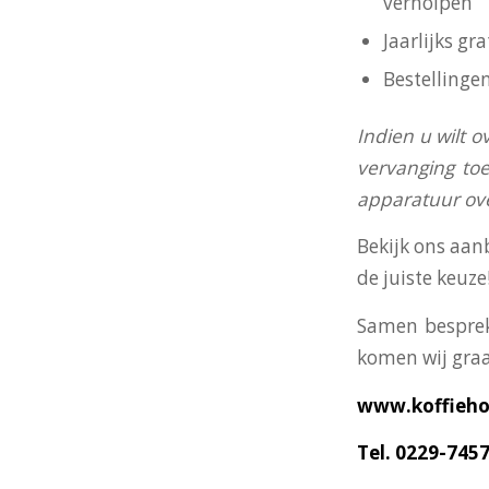
verholpen
Jaarlijks g
Bestellinge
I
ndien u wilt o
vervanging toe
apparatuur o
Bekijk ons aan
de juiste keuze
Samen besprek
komen wij graa
www.koffiehol
Tel. 0229-745