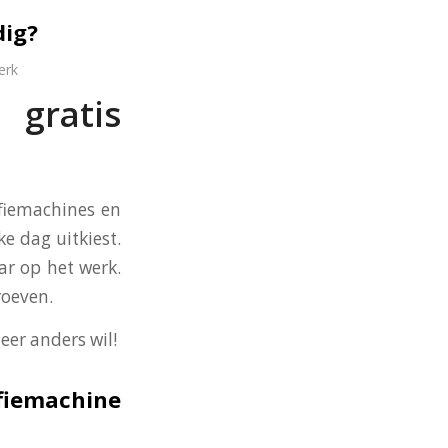
dig?
erk
gratis
ffiemachines en
ke dag uitkiest.
ar op het werk.
roeven.
eer anders wil!
ffiemachine