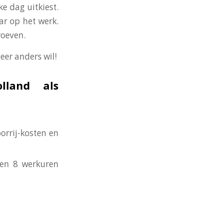
ke dag uitkiest.
ar op het werk.
roeven.
eer anders wil!
lland als
orrij-kosten en
nen 8 werkuren