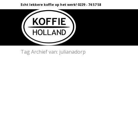
Echt lekkere koffie op het werk! 0229 - 74 57 58
Tag Archief van: julianadorp