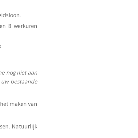
eidsloon.
nen 8 werkuren
e
ne nog niet aan
an uw bestaande
j het maken van
en. Natuurlijk