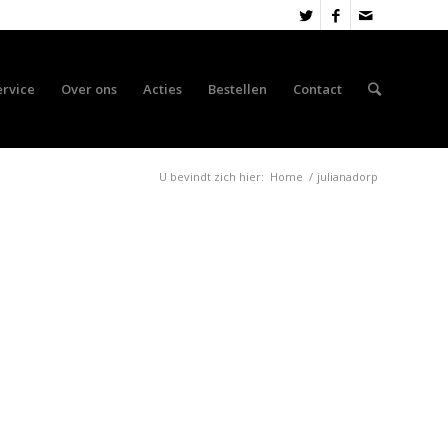
ervice
Over ons
Acties
Bestellen
Contact
U bevindt zich hier:
Home
/
julianadorp