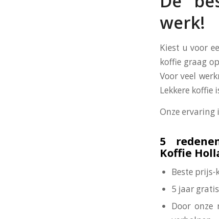
De bes
werk!
Kiest u voor e
koffie graag op
Voor veel werk
Lekkere koffie
Onze ervaring 
5 redene
Koffie Hol
Beste prijs
5 jaar grat
Door onze 