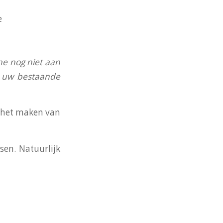
e
ne nog niet aan
an uw bestaande
j het maken van
en. Natuurlijk