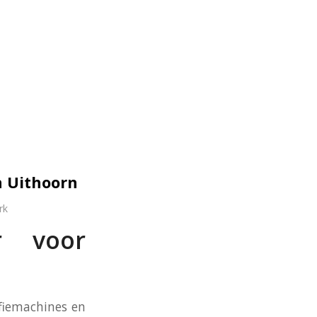
n Uithoorn
rk
er voor
ffiemachines en