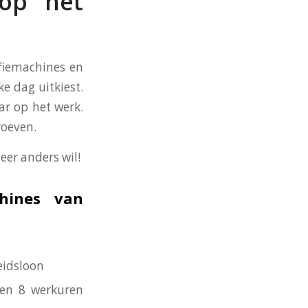
 op het
ffiemachines en
ke dag uitkiest.
ar op het werk.
roeven.
eer anders wil!
hines van
eidsloon
nen 8 werkuren