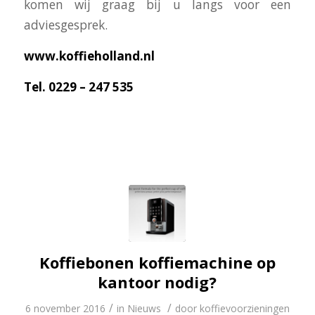
komen wij graag bij u langs voor een
adviesgesprek.
www.koffieholland.nl
Tel. 0229 – 247 535
Koffiebonen koffiemachine op
kantoor nodig?
/
/
6 november 2016
in
Nieuws
door
koffievoorzieningen