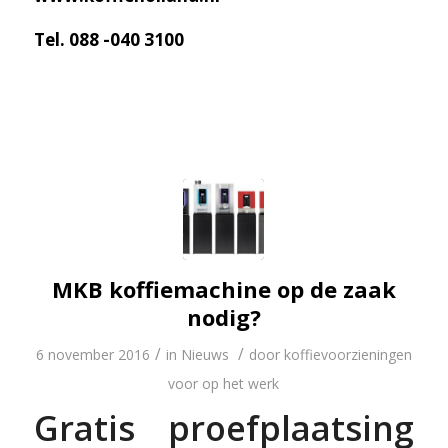
Tel. 088 -040 3100
MKB koffiemachine op de zaak
nodig?
/
/
6 november 2016
in
Nieuws
door
koffievoorzieningen
voor op het werk
Gratis proefplaatsing