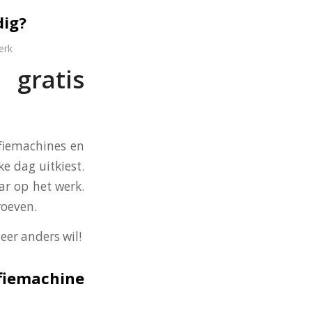
dig?
erk
gratis
ffiemachines en
ke dag uitkiest.
ar op het werk.
roeven.
eer anders wil!
ffiemachine