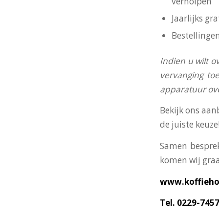
verholpen
Jaarlijks g
Bestellinge
I
ndien u wilt o
vervanging toe
apparatuur o
Bekijk ons aan
de juiste keuze
Samen besprek
komen wij graa
www.koffiehol
Tel. 0229-745