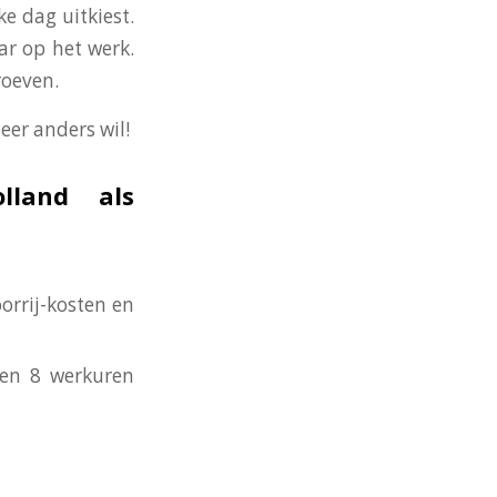
ke dag uitkiest.
ar op het werk.
roeven.
eer anders wil!
lland als
orrij-kosten en
nen 8 werkuren