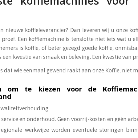
te koffiemachines voor
en nieuwe koffieleverancier? Dan leveren wij u onze ko
 proef. Een koffiemachine is tenslotte niet iets wat u el
nemers is koffie, of beter gezegd goede koffie, onmisba
 is een kwestie van smaak en beleving. Een kwestie van p
is dat wie eenmaal gewend raakt aan onze Koffie, niet m
n om te kiezen voor de Koffiemac
land
-kwaliteitverhouding
is service en onderhoud. Geen voorrij-kosten en géén arb
regionale werkwijze worden eventuele storingen bin