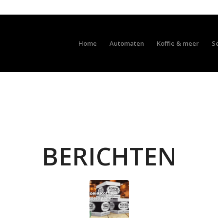
Home
Automaten
Koffie & meer
S
BERICHTEN