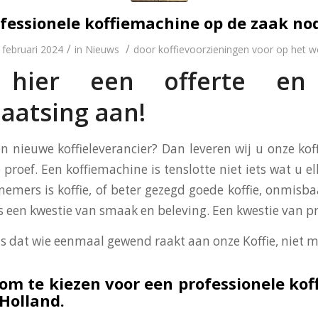
fessionele koffiemachine op de zaak no
/
/
 februari 2024
in
Nieuws
door
koffievoorzieningen voor op het w
 hier een offerte en 
aatsing aan!
en nieuwe koffieleverancier? Dan leveren wij u onze ko
 proef. Een koffiemachine is tenslotte niet iets wat u el
nemers is koffie, of beter gezegd goede koffie, onmisba
 is een kwestie van smaak en beleving. Een kwestie van p
is dat wie eenmaal gewend raakt aan onze Koffie, niet m
om te kiezen voor een professionele ko
 Holland.