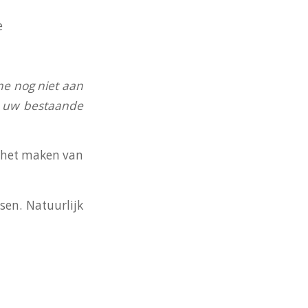
e
ne nog niet aan
an uw bestaande
j het maken van
en. Natuurlijk