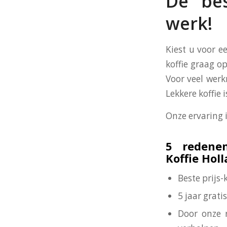
De bes
werk!
Kiest u voor e
koffie graag op
Voor veel werk
Lekkere koffie
Onze ervaring 
5 redene
Koffie Hol
Beste prijs
5 jaar grat
Door onze 