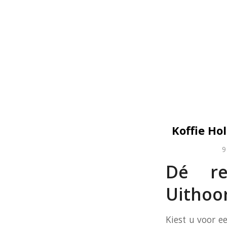
Koffie Ho
9
Dé reg
Uithoo
Kiest u voor e