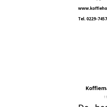
www.koffiehol
Tel. 0229-745
Koffiem
11