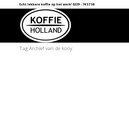
Echt lekkere koffie op het werk! 0229 - 74 57 58
Tag Archief van: de kooy