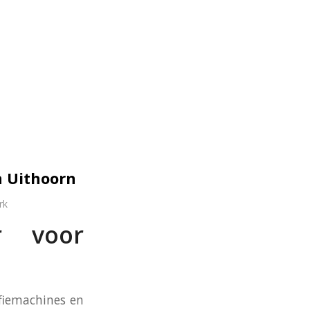
n Uithoorn
rk
er voor
ffiemachines en