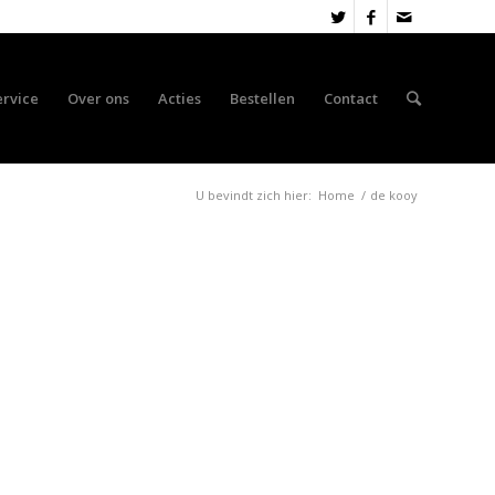
ervice
Over ons
Acties
Bestellen
Contact
U bevindt zich hier:
Home
/
de kooy