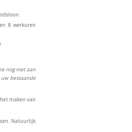
eidsloon.
nen 8 werkuren
e
ne nog niet aan
an uw bestaande
j het maken van
en. Natuurlijk