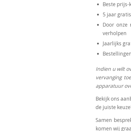
Beste prijs
5 jaar grat
Door onze 
verholpen
Jaarlijks g
Bestellinge
I
ndien u wilt o
vervanging toe
apparatuur o
Bekijk ons aan
de juiste keuze
Samen besprek
komen wij graa