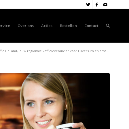
ervice
Over ons
Acties
Bestellen
Contact
ffie Holland, jouw regionale koffieleverancier voor Hilversum en oms...