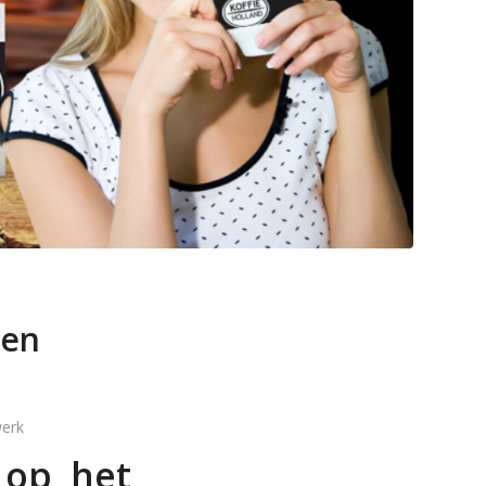
 en
werk
 op het