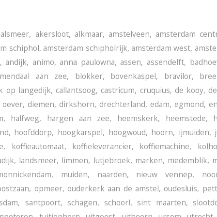
aalsmeer
,
akersloot
,
alkmaar
,
amstelveen
,
amsterdam cent
m schiphol
,
amsterdam schipholrijk
,
amsterdam west
,
amste
,
andijk
,
animo
,
anna paulowna
,
assen
,
assendelft
,
badhoe
emendaal aan zee
,
blokker
,
bovenkaspel
,
bravilor
,
bree
k op langedijk
,
callantsoog
,
castricum
,
cruquius
,
de kooy
,
de
 oever
,
diemen
,
dirkshorn
,
drechterland
,
edam
,
egmond
,
e
m
,
halfweg
,
hargen aan zee
,
heemskerk
,
heemstede
,
h
and
,
hoofddorp
,
hoogkarspel
,
hoogwoud
,
hoorn
,
ijmuiden
,
ie
,
koffieautomaat
,
koffieleverancier
,
koffiemachine
,
kolh
dijk
,
landsmeer
,
limmen
,
lutjebroek
,
marken
,
medemblik
,
m
monnickendam
,
muiden
,
naarden
,
nieuw vennep
,
noo
oostzaan
,
opmeer
,
ouderkerk aan de amstel
,
oudesluis
,
pet
isdam
,
santpoort
,
schagen
,
schoorl
,
sint maarten
,
slootd
mpetoren
,
tuitjenhorn
,
uitgeest
,
uithoorn
,
ursem
,
utrecht