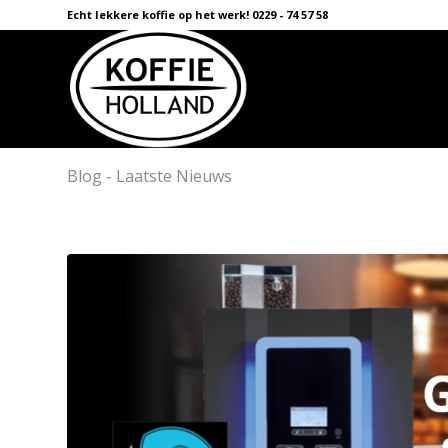
Echt lekkere koffie op het werk! 0229 - 74 57 58
Blog - Laatste Nieuws