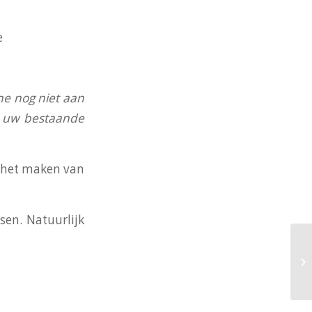
e
ne nog niet aan
an uw bestaande
j het maken van
en. Natuurlijk