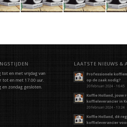
NGSTIJDEN
LAATSTE NIEUWS & 
tot en met vrijdag van
Professionele koffie
r tot en met 17.00 uur.
op de zaak nodig?
20 februari 2024 - 16:45
 en zondag gesloten.
Koffie Holland, jouw 
koffieleverancier in 
20 februari 2024 - 13:24
Koffie Holland, dé re
koffieleverancier vo