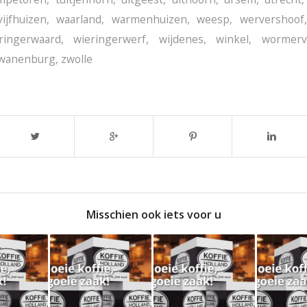
vijfhuizen
,
waarland
,
warmenhuizen
,
weesp
,
wervershoof
ringerwaard
,
wieringerwerf
,
wijdenes
,
winkel
,
wormerv
wanenburg
,
zwolle
Misschien ook iets voor u