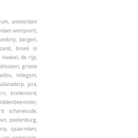
rum
,
amsterdam
rdam westpoort
,
vedorp
,
bergen
,
zand
,
broek in
 kwakel
,
de rijp
,
nkhuizen
,
groote
eiloo
,
hillegom
,
julianadorp
,
jura
,
orn
,
kreileroord
,
iddenbeemster
,
rd scharwoude
,
ten
,
poelenburg
,
orp
,
spaarndam
,
,
van ewijcksluis
,