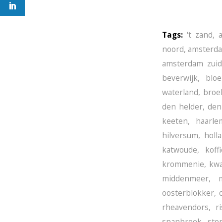
Tags:
't zand
,
noord
,
amsterda
amsterdam zuid
beverwijk
,
blo
waterland
,
broe
den helder
,
den
keeten
,
haarle
hilversum
,
holl
katwoude
,
koff
krommenie
,
kwa
middenmeer
,
oosterblokker
,
rheavendors
,
r
spanbroek
,
sto