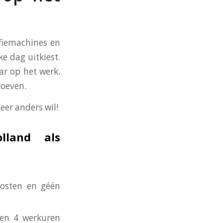
ffiemachines en
ke dag uitkiest.
ar op het werk.
roeven.
eer anders wil!
lland als
kosten en géén
nen 4 werkuren