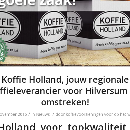
Koffie Holland, jouw regionale
ffieleverancier voor Hilversum
omstreken!
/
/
november 2016
in
Nieuws
door
koffievoorzieningen voor op het 
 Holland voor topkwaliteit