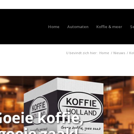
Home
Automaten
Koffie & meer
S
U bevindt zich hier:
Home
/
Nieuws
/
Ko