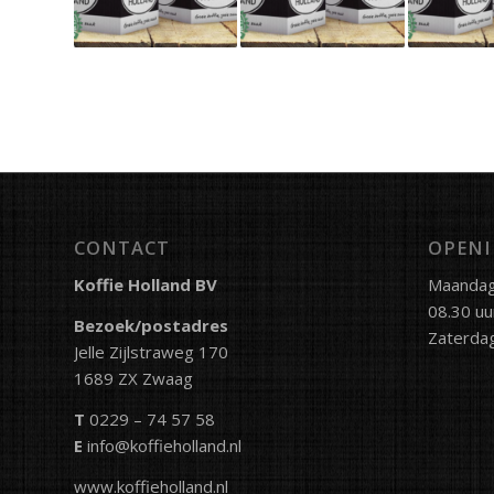
CONTACT
OPENI
Koffie Holland BV
Maandag 
08.30 uu
Bezoek/postadres
Zaterdag
Jelle Zijlstraweg 170
1689 ZX Zwaag
T
0229 – 74 57 58
E
info@koffieholland.nl
www.koffieholland.nl