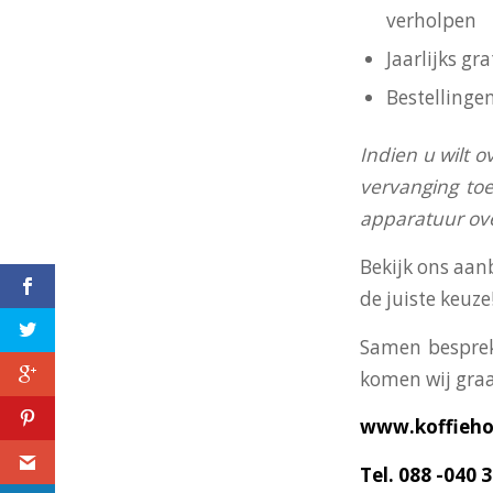
verholpen
Jaarlijks g
Bestellinge
I
ndien u wilt o
vervanging toe
apparatuur o
Bekijk ons aan
de juiste keuze
Samen besprek
komen wij graa
Koffie Holland, jouw
regionale
www.koffiehol
koffieleverancier voor
Naarden en
Tel. 088 -040 
omstreken!