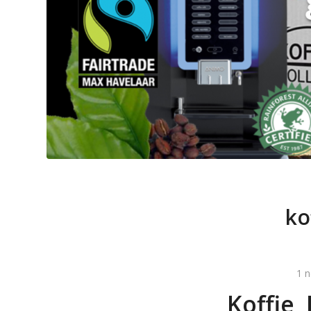
ko
1 
Koffie