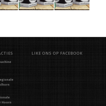
ACTIES
LIKE ONS OP FACEBOOK
machine
regionale
Kolhorn
gionale
or Hoorn