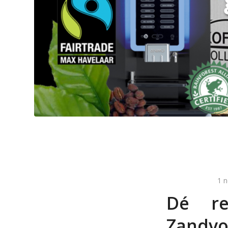
1 
Dé reg
Zandvo