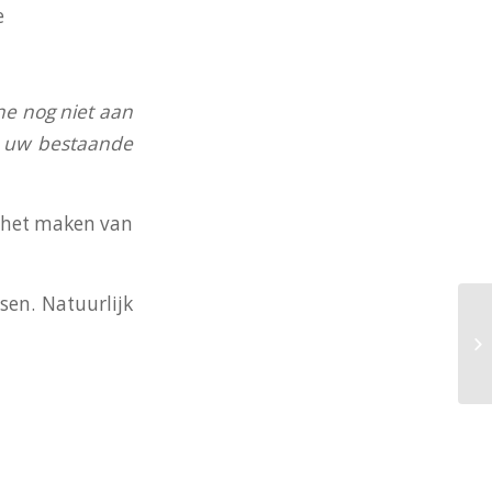
e
ne nog niet aan
an uw bestaande
j het maken van
en. Natuurlijk