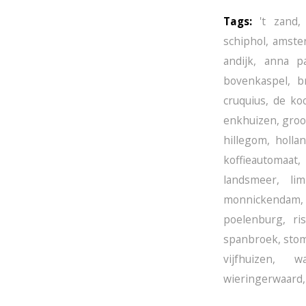
Tags:
't zand
schiphol
,
amster
andijk
,
anna p
bovenkaspel
,
b
cruquius
,
de ko
enkhuizen
,
groo
hillegom
,
holla
koffieautomaat
,
landsmeer
,
li
monnickendam
poelenburg
,
ri
spanbroek
,
sto
vijfhuizen
,
wa
wieringerwaard