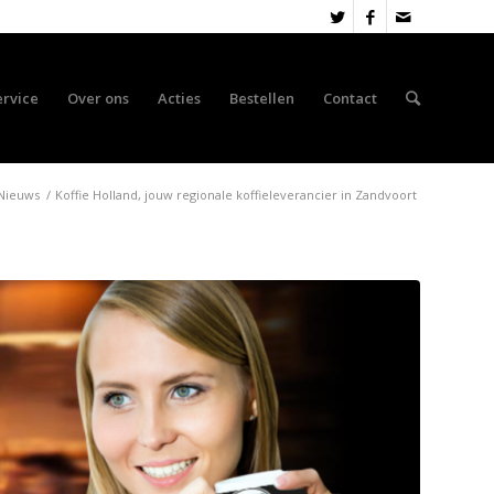
ervice
Over ons
Acties
Bestellen
Contact
Nieuws
/
Koffie Holland, jouw regionale koffieleverancier in Zandvoort