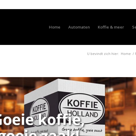
Home
Automaten
Koffie & meer
S
U bevindt zich hier:
Home
/