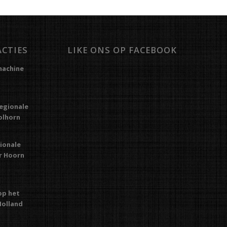
ACTIES
LIKE ONS OP FACEBOOK
machine
regionale
Kolhorn
gionale
or Hoorn
op het
Holland