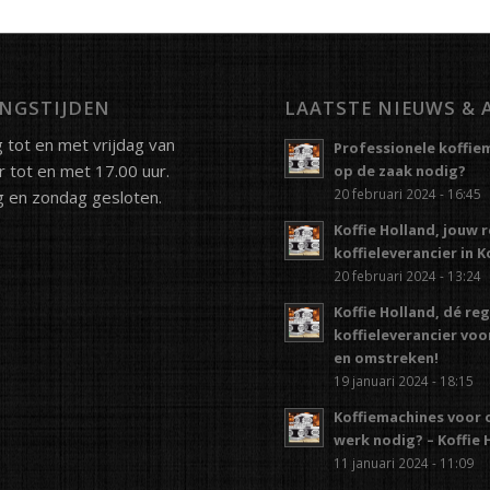
NGSTIJDEN
LAATSTE NIEUWS & 
tot en met vrijdag van
Professionele koffie
r tot en met 17.00 uur.
op de zaak nodig?
20 februari 2024 - 16:45
 en zondag gesloten.
Koffie Holland, jouw 
koffieleverancier in 
20 februari 2024 - 13:24
Koffie Holland, dé re
koffieleverancier vo
en omstreken!
19 januari 2024 - 18:15
Koffiemachines voor 
werk nodig? – Koffie 
11 januari 2024 - 11:09