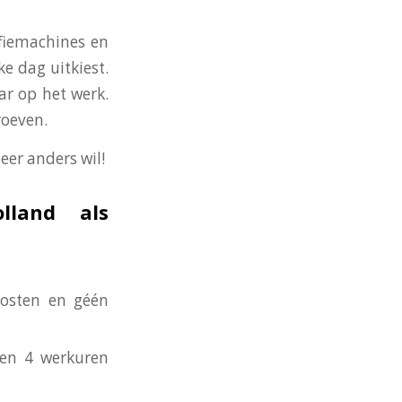
ffiemachines en
ke dag uitkiest.
ar op het werk.
roeven.
eer anders wil!
lland als
kosten en géén
nen 4 werkuren