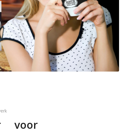
werk
er voor