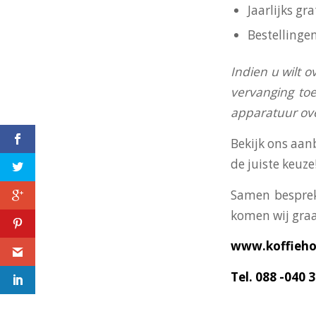
Jaarlijks g
Bestellinge
I
ndien u wilt o
vervanging toe
apparatuur o
Bekijk ons aan
de juiste keuze
Samen besprek
Koffie Holland, jouw
komen wij graa
regionale
koffieleverancier in
Hillegom
www.koffiehol
Tel. 088 -040 