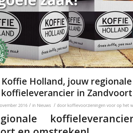
Koffie Holland, jouw regionale
koffieleverancier in Zandvoort
/
/
november 2016
in
Nieuws
door
koffievoorzieningen voor op het 
ionale koffieleveranci
ort en omstreken!