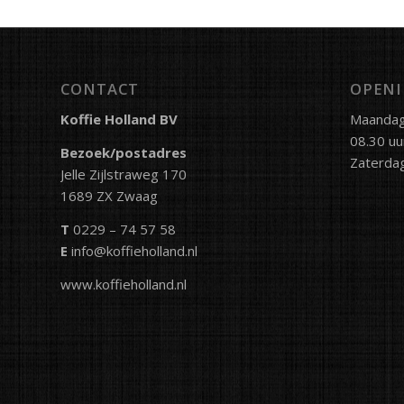
CONTACT
OPENI
Koffie Holland BV
Maandag 
08.30 uu
Bezoek/postadres
Zaterdag
Jelle Zijlstraweg 170
1689 ZX Zwaag
T
0229 – 74 57 58
E
info@koffieholland.nl
www.koffieholland.nl