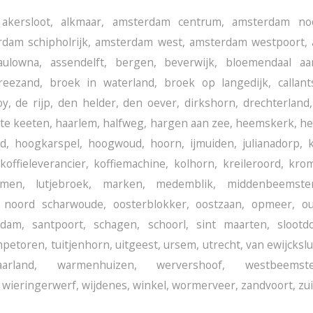
,
akersloot
,
alkmaar
,
amsterdam centrum
,
amsterdam no
dam schipholrijk
,
amsterdam west
,
amsterdam westpoort
,
aulowna
,
assendelft
,
bergen
,
beverwijk
,
bloemendaal aa
reezand
,
broek in waterland
,
broek op langedijk
,
callan
oy
,
de rijp
,
den helder
,
den oever
,
dirkshorn
,
drechterland
te keeten
,
haarlem
,
halfweg
,
hargen aan zee
,
heemskerk
,
he
nd
,
hoogkarspel
,
hoogwoud
,
hoorn
,
ijmuiden
,
julianadorp
,
koffieleverancier
,
koffiemachine
,
kolhorn
,
kreileroord
,
kro
mmen
,
lutjebroek
,
marken
,
medemblik
,
middenbeemste
,
noord scharwoude
,
oosterblokker
,
oostzaan
,
opmeer
,
ou
sdam
,
santpoort
,
schagen
,
schoorl
,
sint maarten
,
slootd
mpetoren
,
tuitjenhorn
,
uitgeest
,
ursem
,
utrecht
,
van ewijckslu
arland
,
warmenhuizen
,
wervershoof
,
westbeemst
,
wieringerwerf
,
wijdenes
,
winkel
,
wormerveer
,
zandvoort
,
zu