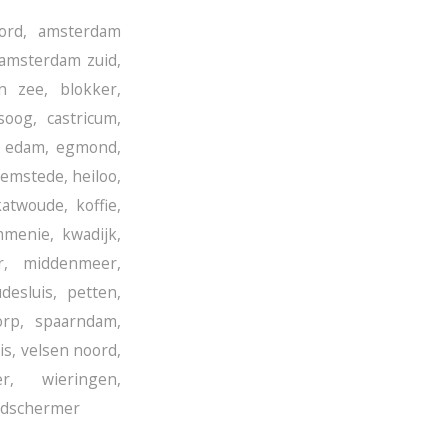
ord
,
amsterdam
amsterdam zuid
,
n zee
,
blokker
,
tsoog
,
castricum
,
,
edam
,
egmond
,
emstede
,
heiloo
,
katwoude
,
koffie
,
mmenie
,
kwadijk
,
r
,
middenmeer
,
desluis
,
petten
,
orp
,
spaarndam
,
is
,
velsen noord
,
er
,
wieringen
,
idschermer