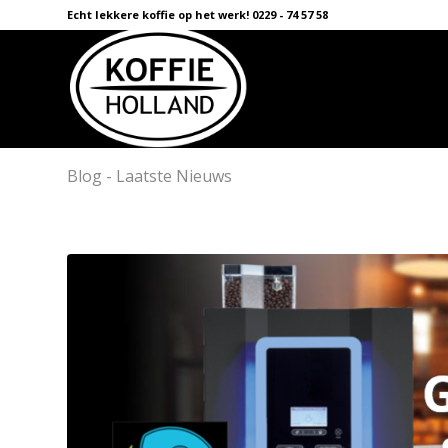
Echt lekkere koffie op het werk! 0229 - 74 57 58
Blog - Laatste Nieuws