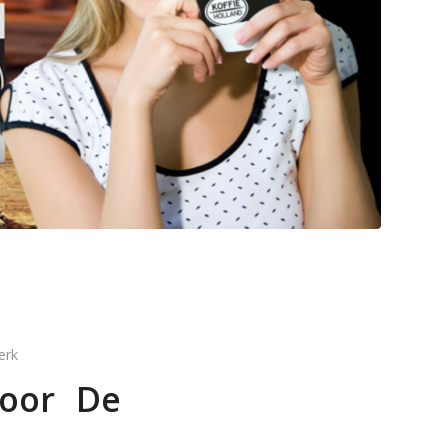
erk
voor De