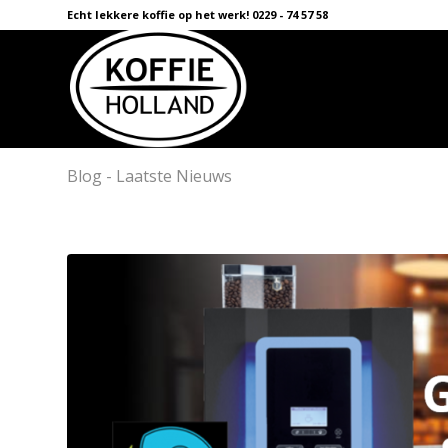
Echt lekkere koffie op het werk! 0229 - 74 57 58
Blog - Laatste Nieuws