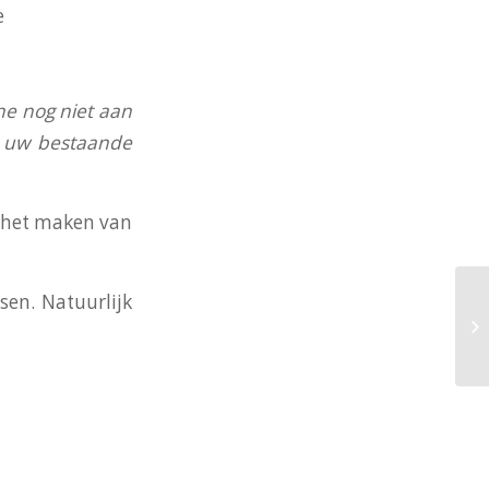
e
ne nog niet aan
an uw bestaande
j het maken van
en. Natuurlijk