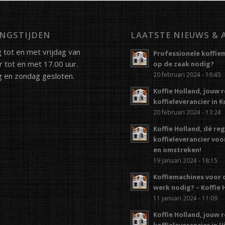
NGSTIJDEN
LAATSTE NIEUWS & 
tot en met vrijdag van
Professionele koffie
r tot en met 17.00 uur.
op de zaak nodig?
20 februari 2024 - 16:45
 en zondag gesloten.
Koffie Holland, jouw 
koffieleverancier in 
20 februari 2024 - 13:24
Koffie Holland, dé re
koffieleverancier vo
en omstreken!
19 januari 2024 - 18:15
Koffiemachines voor 
werk nodig? – Koffie 
11 januari 2024 - 11:09
Koffie Holland, jouw 
koffieleverancier in 