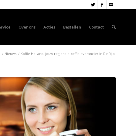
ervice
Over ons
Acties
Bestellen
Contact
e
/
Nieuws
/
Koffie Holland, jouw regionale koffieleverancier in De Rijp