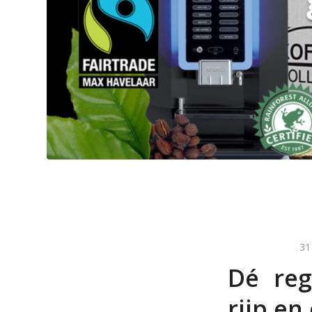
31
Dé reg
rijp en