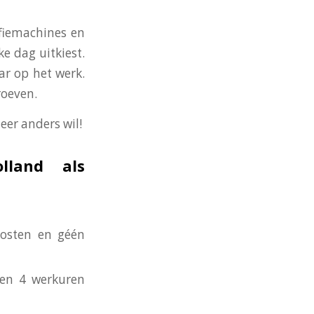
ffiemachines en
ke dag uitkiest.
ar op het werk.
roeven.
eer anders wil!
lland als
kosten en géén
nen 4 werkuren