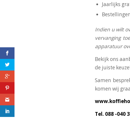
Jaarlijks g
Bestellinge
I
ndien u wilt o
vervanging toe
apparatuur o
Bekijk ons aan
de juiste keuze
Koffie Holland, jouw
Samen besprek
regionale
komen wij graa
koffieleverancier in
Marken
www.koffiehol
Tel. 088 -040 