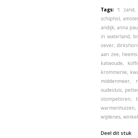
Tags:
't zand
schiphol
,
amster
andijk
,
anna pau
in waterland
,
b
oever
,
dirkshor
aan zee
,
heems
katwoude
,
koff
krommenie
,
kwa
middenmeer
,
oudesluis
,
pette
stompetoren
,
warmenhuizen
wijdenes
,
winkel
Deel dit stuk