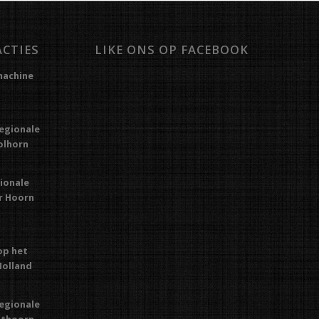
ACTIES
LIKE ONS OP FACEBOOK
machine
regionale
Kolhorn
gionale
or Hoorn
op het
Holland
regionale
Uithoorn