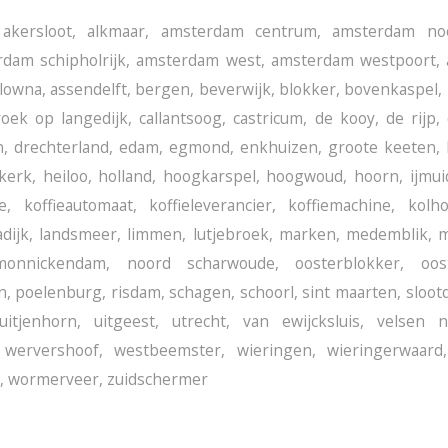
,
akersloot
,
alkmaar
,
amsterdam centrum
,
amsterdam no
dam schipholrijk
,
amsterdam west
,
amsterdam westpoort
,
lowna
,
assendelft
,
bergen
,
beverwijk
,
blokker
,
bovenkaspel
,
roek op langedijk
,
callantsoog
,
castricum
,
de kooy
,
de rijp
,
n
,
drechterland
,
edam
,
egmond
,
enkhuizen
,
groote keeten
,
kerk
,
heiloo
,
holland
,
hoogkarspel
,
hoogwoud
,
hoorn
,
ijmu
ie
,
koffieautomaat
,
koffieleverancier
,
koffiemachine
,
kolh
dijk
,
landsmeer
,
limmen
,
lutjebroek
,
marken
,
medemblik
,
m
monnickendam
,
noord scharwoude
,
oosterblokker
,
oos
n
,
poelenburg
,
risdam
,
schagen
,
schoorl
,
sint maarten
,
sloot
tuitjenhorn
,
uitgeest
,
utrecht
,
van ewijcksluis
,
velsen n
,
wervershoof
,
westbeemster
,
wieringen
,
wieringerwaard
,
wormerveer
,
zuidschermer