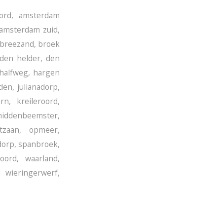
ord
,
amsterdam
amsterdam zuid
,
breezand
,
broek
den helder
,
den
halfweg
,
hargen
iden
,
julianadorp
,
orn
,
kreileroord
,
iddenbeemster
,
tzaan
,
opmeer
,
dorp
,
spanbroek
,
oord
,
waarland
,
,
wieringerwerf
,