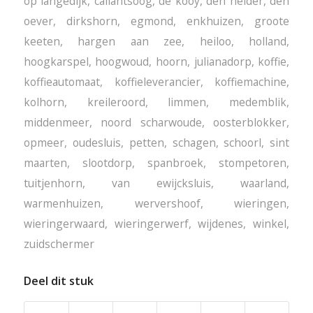
op langedijk
,
callantsoog
,
de kooy
,
den helder
,
den
oever
,
dirkshorn
,
egmond
,
enkhuizen
,
groote
keeten
,
hargen aan zee
,
heiloo
,
holland
,
hoogkarspel
,
hoogwoud
,
hoorn
,
julianadorp
,
koffie
,
koffieautomaat
,
koffieleverancier
,
koffiemachine
,
kolhorn
,
kreileroord
,
limmen
,
medemblik
,
middenmeer
,
noord scharwoude
,
oosterblokker
,
opmeer
,
oudesluis
,
petten
,
schagen
,
schoorl
,
sint
maarten
,
slootdorp
,
spanbroek
,
stompetoren
,
tuitjenhorn
,
van ewijcksluis
,
waarland
,
warmenhuizen
,
wervershoof
,
wieringen
,
wieringerwaard
,
wieringerwerf
,
wijdenes
,
winkel
,
zuidschermer
Deel dit stuk