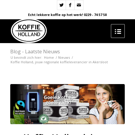
Echt lekkere koffie op het werk! 0229 - 74 57 58
Blog - Laatste Nieuws
U bevindt zich hier:
Home
/
Nieuws
/
Koffie Holland, jouw regionale koffieleverancier in Akersloot