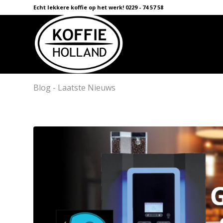
Echt lekkere koffie op het werk! 0229 - 74 57 58
Blog - Laatste Nieuws