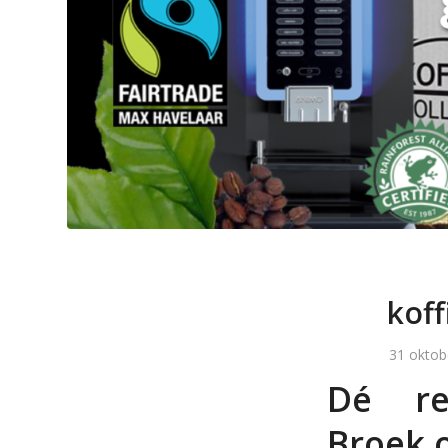
koff
31 oktob
Dé reg
Broek 