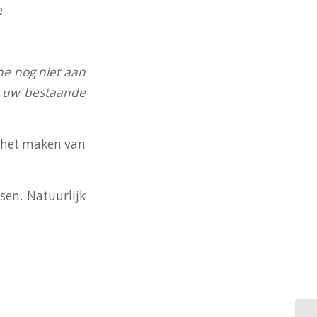
e
ne nog niet aan
an uw bestaande
j het maken van
en. Natuurlijk