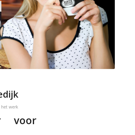
edijk
 het werk
er voor
!