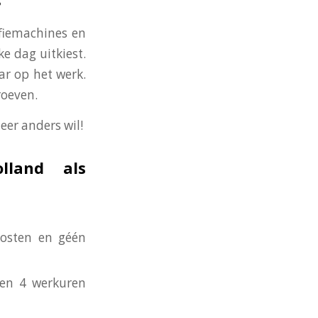
ffiemachines en
ke dag uitkiest.
ar op het werk.
roeven.
eer anders wil!
lland als
kosten en géén
nen 4 werkuren