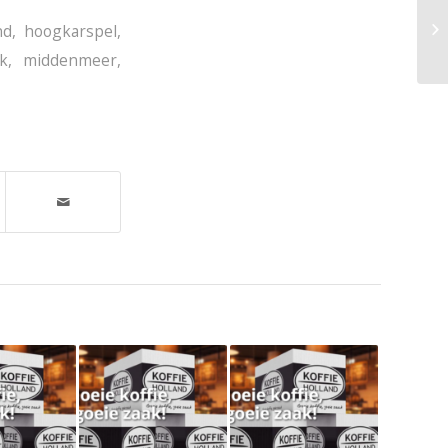
nd
,
hoogkarspel
,
k
,
middenmeer
,