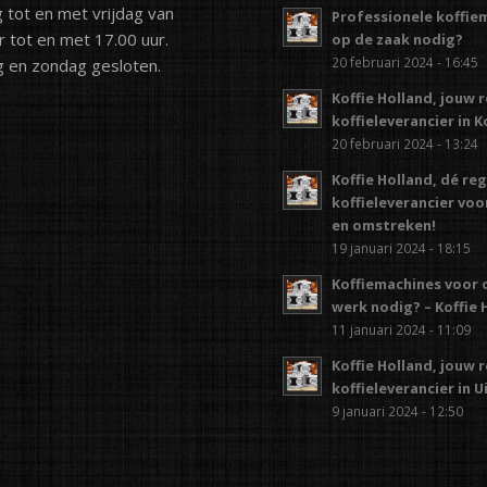
tot en met vrijdag van
Professionele koffie
r tot en met 17.00 uur.
op de zaak nodig?
20 februari 2024 - 16:45
 en zondag gesloten.
Koffie Holland, jouw 
koffieleverancier in 
20 februari 2024 - 13:24
Koffie Holland, dé re
koffieleverancier vo
en omstreken!
19 januari 2024 - 18:15
Koffiemachines voor 
werk nodig? – Koffie 
11 januari 2024 - 11:09
Koffie Holland, jouw 
koffieleverancier in 
9 januari 2024 - 12:50