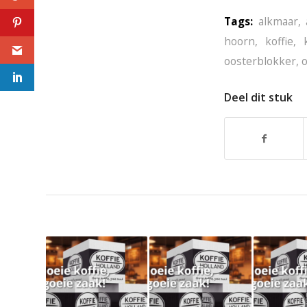
regionale
Tags:
alkmaar
,
koffieleverancier in
hoorn
,
koffie
,
Alkmaar
oosterblokker
,
Deel dit stuk