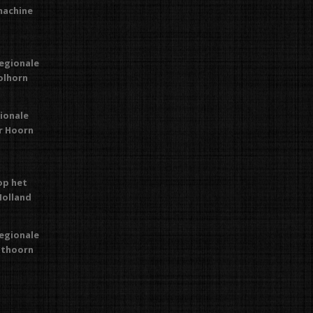
machine
regionale
Kolhorn
gionale
or Hoorn
op het
Holland
regionale
Uithoorn