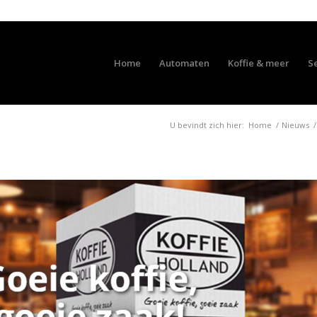
Home
Automaten
Koffie & meer
S
U bevindt zich hier:
Home
/
Nieuws
/