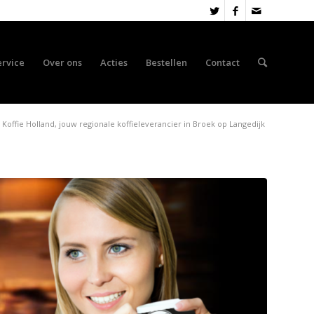
ervice
Over ons
Acties
Bestellen
Contact
Koffie Holland, jouw regionale koffieleverancier in Broek op Langedijk