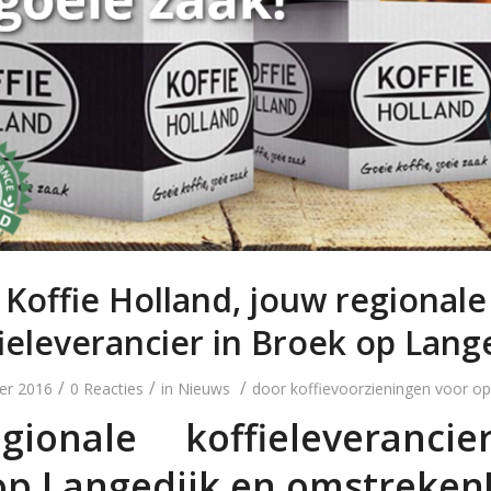
Koffie Holland, jouw regionale
ieleverancier in Broek op Lang
/
/
/
er 2016
0 Reacties
in
Nieuws
door
koffievoorzieningen voor op
ionale koffieleveranci
op Langedijk en omstreken