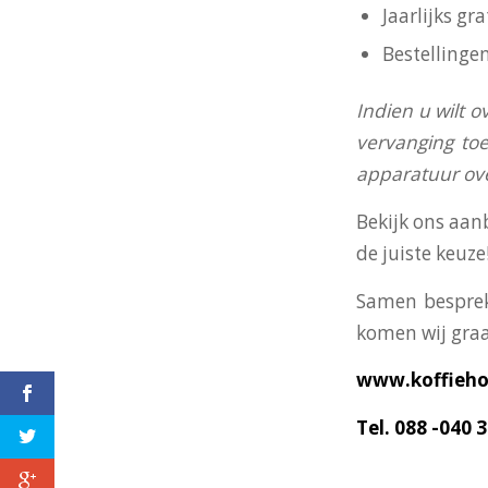
Jaarlijks g
Bestellinge
I
ndien u wilt o
vervanging toe
apparatuur o
Bekijk ons aan
de juiste keuze
Samen besprek
komen wij graa
www.koffiehol
Tel. 088 -040 
Koffie Holland, jouw