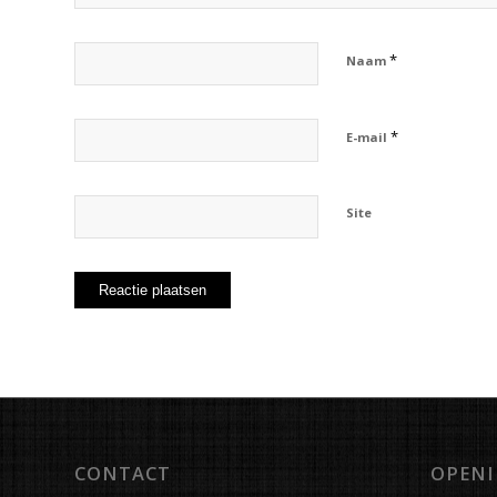
*
Naam
*
E-mail
Site
CONTACT
OPENI