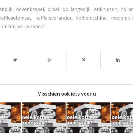
andijk
,
bovenkaspel
,
broek op langedijk
,
enkhuizen
,
holla
koffieautomaat
,
koffieleverancier
,
koffiemachine
,
medembli
opmeer
,
wervershoof
Misschien ook iets voor u