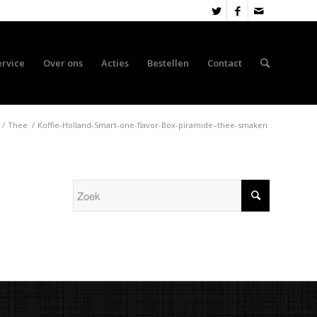
ervice
Over ons
Acties
Bestellen
Contact
/
Thee
/
Koffie-Holland-Smart-one-flavor-Box-piramide–thee-smaken