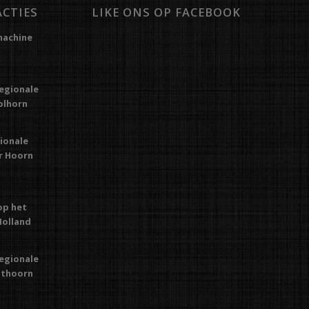
ACTIES
LIKE ONS OP FACEBOOK
machine
regionale
Kolhorn
gionale
or Hoorn
op het
Holland
regionale
Uithoorn