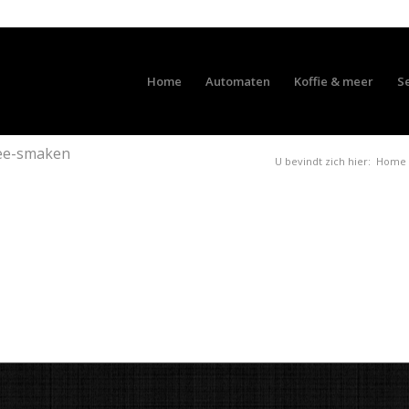
Home
Automaten
Koffie & meer
S
hee-smaken
U bevindt zich hier:
Home