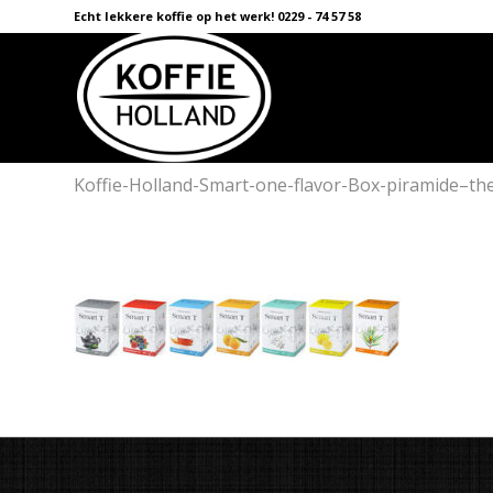
Echt lekkere koffie op het werk! 0229 - 74 57 58
Koffie-Holland-Smart-one-flavor-Box-piramide–t