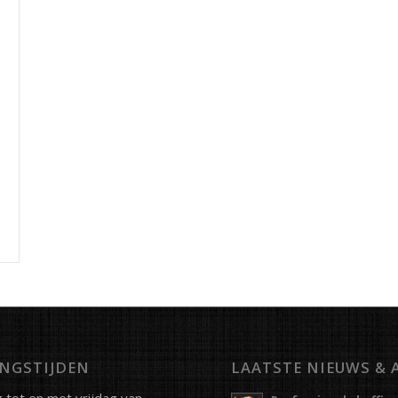
NGSTIJDEN
LAATSTE NIEUWS & 
tot en met vrijdag van