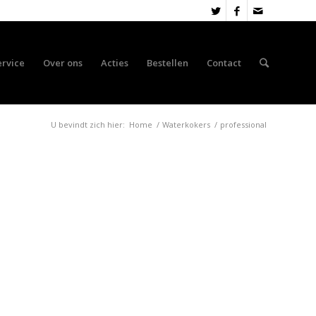
ervice
Over ons
Acties
Bestellen
Contact
U bevindt zich hier:
Home
/
Waterkokers
/
professional