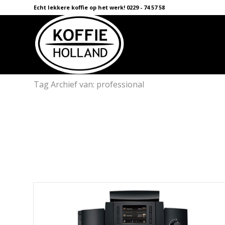
Echt lekkere koffie op het werk! 0229 - 74 57 58
Tag Archief van: professional