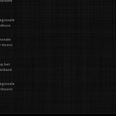
machine
regionale
Kolhorn
gionale
or Hoorn
op het
Holland
regionale
Uithoorn