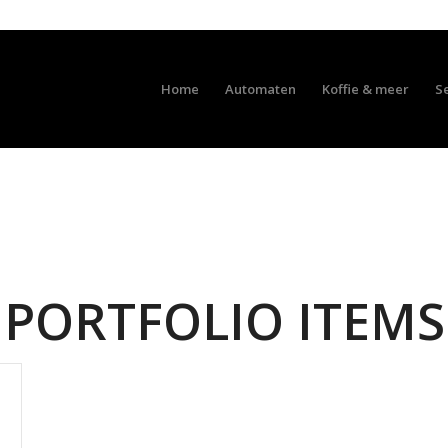
Home
Automaten
Koffie & meer
S
PORTFOLIO ITEMS