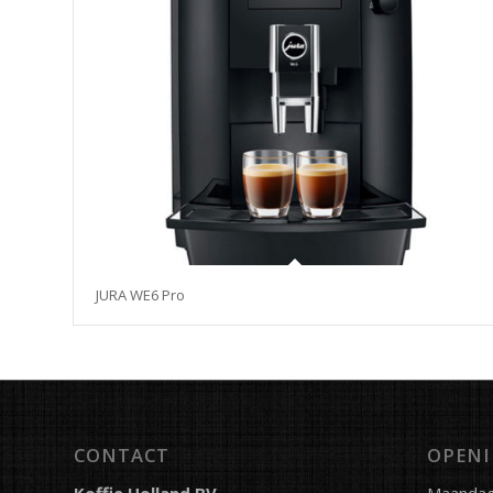
JURA WE6 Pro
CONTACT
OPENI
Koffie Holland BV
Maandag 