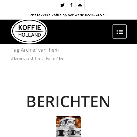
Echt lekkere koffie op het werk! 0229 - 74 57 58
Tag Archief van: hem
U bevindt zich hier:
Home
/
hem
BERICHTEN