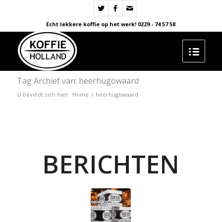
Echt lekkere koffie op het werk! 0229 - 74 57 58
Tag Archief van: heerhugowaard
U bevindt zich hier:
Home
/
heerhugowaard
BERICHTEN