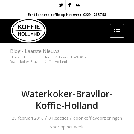
Echt lekkere koffie op het werk! 0229 - 74 57 58
Blog - Laatste Nieuws
U bevindt zich hier:
Home
/
Bravilor HWA 40
/
Waterkoker-Bravilor-Koffie-Holland
Waterkoker-Bravilor-
Koffie-Holland
/
/
29 februari 2016
0 Reacties
door
koffievoorzieningen
voor op het werk