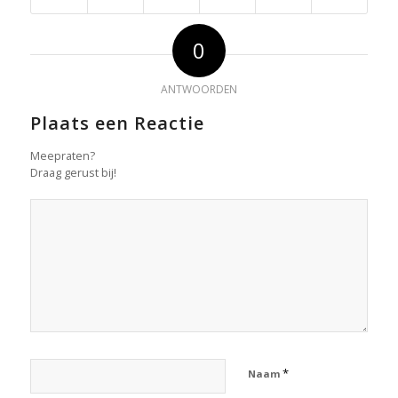
0
ANTWOORDEN
Plaats een Reactie
Meepraten?
Draag gerust bij!
*
Naam