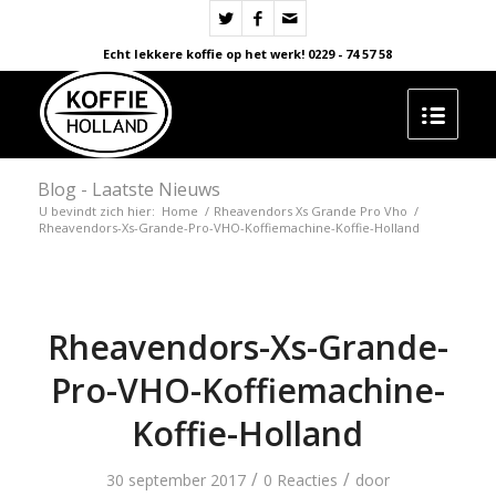
Echt lekkere koffie op het werk! 0229 - 74 57 58
Blog - Laatste Nieuws
U bevindt zich hier:
Home
/
Rheavendors Xs Grande Pro Vho
/
Rheavendors-Xs-Grande-Pro-VHO-Koffiemachine-Koffie-Holland
Rheavendors-Xs-Grande-
Pro-VHO-Koffiemachine-
Koffie-Holland
/
/
30 september 2017
0 Reacties
door