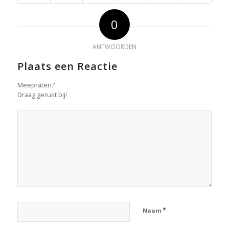
0
ANTWOORDEN
Plaats een Reactie
Meepraten?
Draag gerust bij!
*
Naam