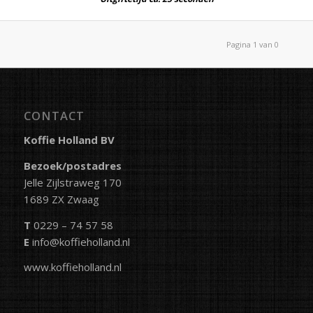
Pagina 1 van 0
CONTACT
Koffie Holland BV
Bezoek/postadres
Jelle Zijlstraweg 170
1689 ZX Zwaag
T
0229 – 74 57 58
E
info@koffieholland.nl
www.koffieholland.nl