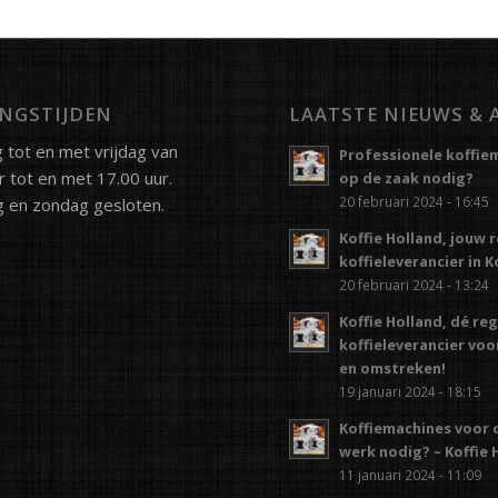
NGSTIJDEN
LAATSTE NIEUWS & 
tot en met vrijdag van
Professionele koffie
r tot en met 17.00 uur.
op de zaak nodig?
20 februari 2024 - 16:45
 en zondag gesloten.
Koffie Holland, jouw 
koffieleverancier in 
20 februari 2024 - 13:24
Koffie Holland, dé re
koffieleverancier vo
en omstreken!
19 januari 2024 - 18:15
Koffiemachines voor 
werk nodig? – Koffie 
11 januari 2024 - 11:09