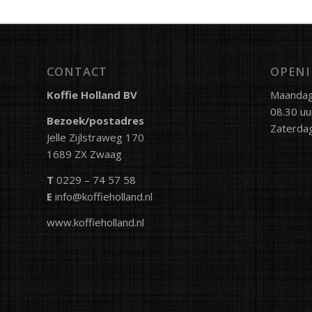
CONTACT
OPENI
Koffie Holland BV
Maandag 
08.30 uu
Bezoek/postadres
Zaterdag
Jelle Zijlstraweg 170
1689 ZX Zwaag
T
0229 – 74 57 58
E
info@koffieholland.nl
www.koffieholland.nl