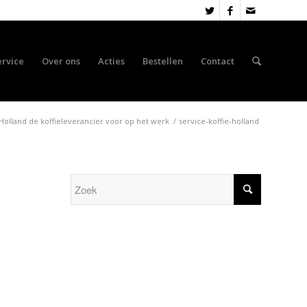
ervice
Over ons
Acties
Bestellen
Contact
 Holland de koffieleverancier voor op het werk
/
service-koffie-holland