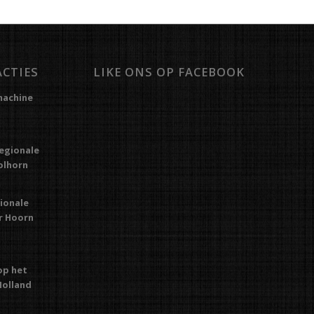
ACTIES
LIKE ONS OP FACEBOOK
machine
regionale
Kolhorn
gionale
or Hoorn
op het
Holland