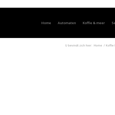
Home
Automaten
Koffie & meer
S
U bevindt zich hier:
Home
/
Koffie