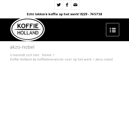
Echt lekkere koffie op het werk! 0229 - 74 57 58
akzo-nobel
U bevindt zich hier:
Home
/
Koffie Holland de koffieleverancier voor op het werk
/
akzo-nobel