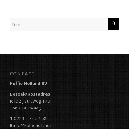
CONTACT
Koffie Holland BV
Bezoek/postadres
Jelle Zijlstraweg 170
1689 ZX Zwaag
T
0229 – 74 57 58
E
info@koffieholland.nl