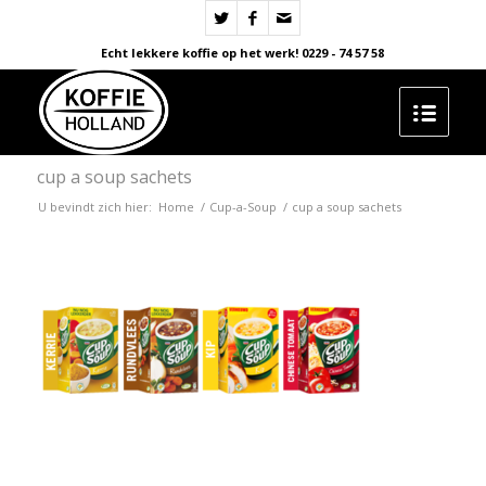
Echt lekkere koffie op het werk! 0229 - 74 57 58
cup a soup sachets
U bevindt zich hier:
Home
/
Cup-a-Soup
/
cup a soup sachets