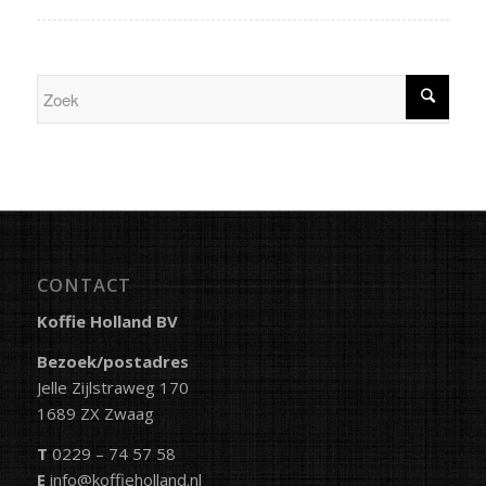
CONTACT
Koffie Holland BV
Bezoek/postadres
Jelle Zijlstraweg 170
1689 ZX Zwaag
T
0229 – 74 57 58
E
info@koffieholland.nl