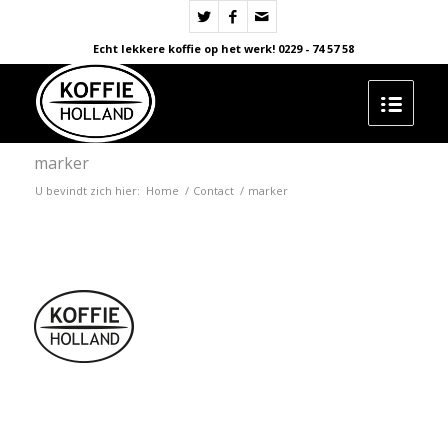
Echt lekkere koffie op het werk! 0229 - 74 57 58
marker
U bevindt zich hier:
Home
/
Contact
/
marker