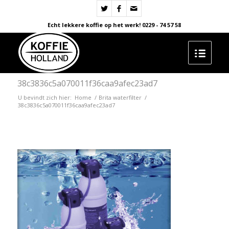
Echt lekkere koffie op het werk! 0229 - 74 57 58
38c3836c5a070011f36caa9afec23ad7
U bevindt zich hier:
Home
/
Brita waterfilter
/
38c3836c5a070011f36caa9afec23ad7